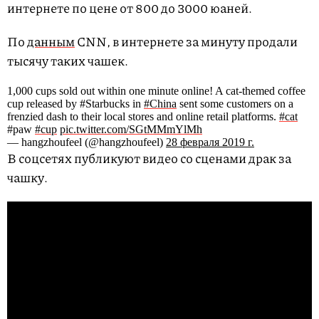
интернете по цене от 800 до 3000 юаней.
По
данным
CNN, в интернете за минуту продали
тысячу таких чашек.
1,000 cups sold out within one minute online! A cat-themed coffee
cup released by #Starbucks in
#China
sent some customers on a
frenzied dash to their local stores and online retail platforms.
#cat
#paw
#cup
pic.twitter.com/SGtMMmYlMh
— hangzhoufeel (@hangzhoufeel)
28 февраля 2019 г.
В соцсетях публикуют видео со сценами драк за
чашку.