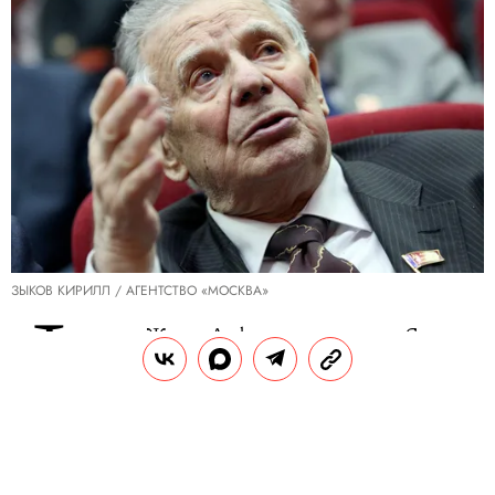
ЗЫКОВ КИРИЛЛ / АГЕНТСТВО «МОСКВА»
Ф
изик Жорес Алферов скончался в Санкт-
Петербурге на 89-м году жизни. Об этом
сообщает
«РИА Новости» о ссылкой на
его супругу Тамару.
РЕКЛАМА – ПРОДОЛЖЕНИЕ НИЖЕ