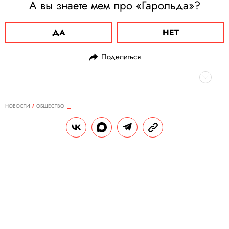
А вы знаете мем про «Гарольда»?
ДА
НЕТ
Поделиться
НОВОСТИ
ОБЩЕСТВО
02.04.2021, 12:51
На доме, в котором принцесса
Диана жила до свадьбы с
принцем Чарльзом, установят
мемориальную табличку
Вероятнее всего, табличку установят на
здании в Лондоне, где Диана Спенсер