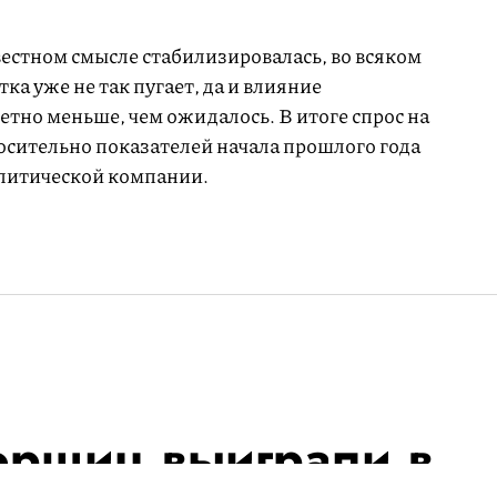
вестном смысле стабилизировалась, во всяком
ка уже не так пугает, да и влияние
тно меньше, чем ожидалось. В итоге спрос на
сительно показателей начала прошлого года
алитической компании.
орщиц выиграли в