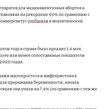
епаратов для медикаментозных абортов в
упаковках на рекордные 60% по сравнению с
«Коммерсанту»
сообщили
в аналитической
лом году в стране было продано 1,4 млн
более или менее сопоставимые показатели
 2020 годах.
одажи мизопростола и мифепристона в
для прерывания беременности, начали
сяцев они упали на 7,4% (по сравнению с тем же