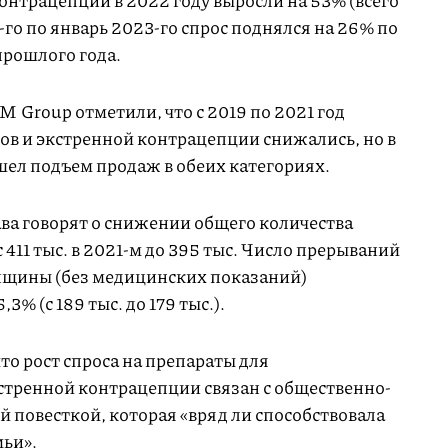
онтрацепции в 2022 году выросли на 53% (всего
2-го по январь 2023-го спрос поднялся на 26% по
прошлого года.
 Group отметили, что с 2019 по 2021 год
в и экстренной контрацепции снижались, но в
ел подъем продаж в обеих категориях.
ва говорят о снижении общего количества
с 411 тыс. в 2021-м до 395 тыс. Число прерываний
щины (без медицинских показаний)
3% (с 189 тыс. до 179 тыс.).
о рост спроса на препараты для
стренной контрацепции связан с общественно-
повесткой, которая «вряд ли способствовала
ьи».