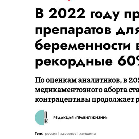
В 2022 году п
препаратов дл
беременности 
рекордные 6
По оценкам аналитиков, в 202
медикаментозного аборта ста
контрацептивы продолжает р
РЕДАКЦИЯ «ПРАВИЛ ЖИЗНИ»
Теги:
россия
здоровье
женщины