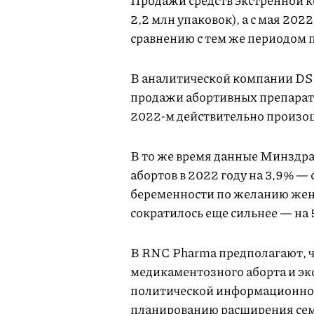
Продажи средств экстренной к
2,2 млн упаковок), а с мая 202
сравнению с тем же периодом 
В аналитической компании DSM
продажи абортивных препарато
2022-м действительно произош
В то же время данные Минздра
абортов в 2022 году на 3,9% — 
беременности по желанию жен
сократилось еще сильнее — на 5,
В RNC Pharma предполагают, чт
медикаментозного аборта и эк
политической информационной 
планированию расширения сем