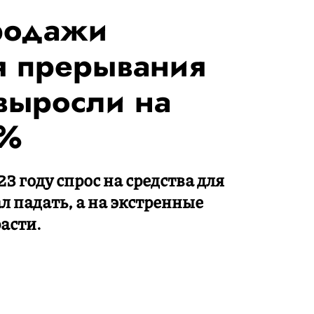
родажи
я прерывания
выросли на
0%
3 году спрос на средства для
л падать, а на экстренные
асти.