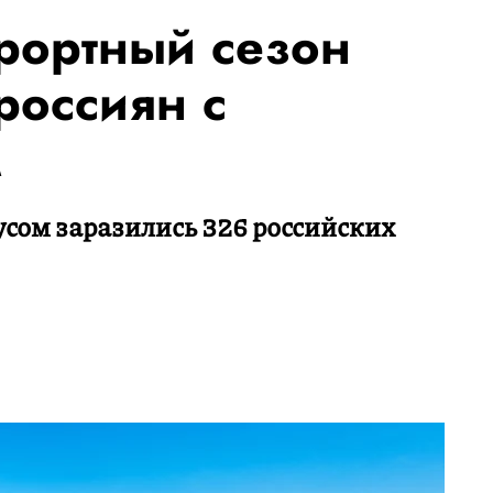
урортный сезон
россиян с
м
усом заразились 326 российских