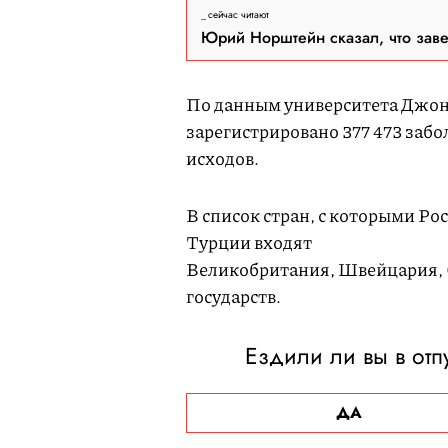
сейчас читают
Юрий Норштейн сказал, что зав
По данным университета Джонс
зарегистрировано 377 473 заб
исходов.
В список стран, с которыми Р
Турции входят
Великобритания, Швейцария, 
государств.
Ездили ли вы в отп
ДА