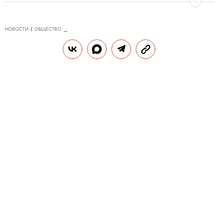
НОВОСТИ
ОБЩЕСТВО
02.11.2020, 10:17
СМИ: принц Уильям переболел
коронавирусом еще весной, но это
держали в тайне
Герцог не сообщал о своем заражении,
потому что «не хотел тревожить нацию».
РЕДАКЦИЯ «ПРАВИЛ ЖИЗНИ»
Теги:
коронавирус
великобритания
королевская семья