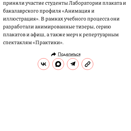
приняли участие студенты Лаборатории плаката и
бакалаврского профиля «Анимация и
иллюстрация». В рамках учебного процесса они
разработали анимированные тизеры, серию
плакатов и афиш, а также мерч к репертуарным
спектаклям «Практики».
Поделиться
НОВОСТИ
ОБЩЕСТВО
02.11.2023, 12:18
В Москве сдают квартиру
площадью 3,4 м². В ней нет
санузла и кухни
«Ночлежку» сдают за 24 тыс. рублей в