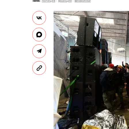
Теги:
полиция
франция
вечеринки