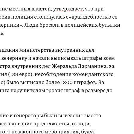
ение местных властей,
утверждает
, что при
рейв полиция столкнулась с «враждебностью со
черинки». Люди бросали в полицейских бутылки
ь.
вещания министерства внутренних дел
 вечеринку и начали выписывать штрафы всем
тра внутренних дел Жеральда Дарманина, за
ия (135 евро), несоблюдение комендантского
вро) было выписано более 1200 штрафов. За
нга нарушителям грозит штраф в размере до
ние и генераторы были вывезены с места
асследование продолжается, и люди,
этого незаконного мероприятия, будут