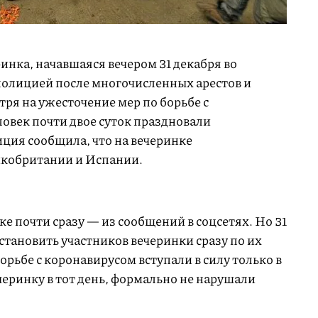
инка, начавшаяся вечером 31 декабря во
полицией после многочисленных арестов и
ря на ужесточение мер по борьбе с
овек почти двое суток праздновали
ция сообщила, что на вечеринке
икобритании и Испании.
е почти сразу — из сообщений в соцсетях. Но 31
тановить участников вечеринки сразу по их
орьбе с коронавирусом вступали в силу только в
еринку в тот день, формально не нарушали