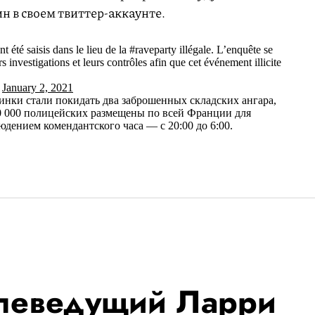
н в своем твиттер-аккаунте.
 été saisis dans le lieu de la #raveparty illégale. L’enquête se
 investigations et leurs contrôles afin que cet événement illicite
)
January 2, 2021
инки стали покидать два заброшенных складских ангара,
00 000 полицейских размещены по всей Франции для
юдением комендантского часа — с 20:00 до 6:00.
елеведущий Ларри