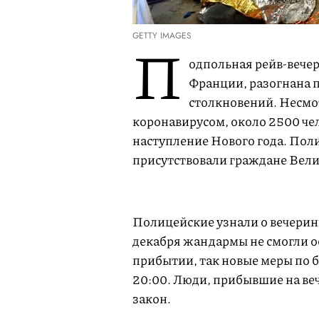
GETTY IMAGES
П
одпольная рейв-вечер
Франции, разогнана 
столкновений. Несмот
коронавирусом, около 2500 чел
наступление Нового года. Поли
присутствовали граждане Вел
Полицейские узнали о вечеринк
декабря жандармы не смогли ос
прибытии, так новые меры по б
20:00. Люди, прибывшие на веч
закон.