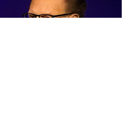
г госпитализирован с коронавирусом. Уже
проходит лечение в медицинском центре Седарс-
ет Deadline со ссылкой на портал
Showbiz411
.