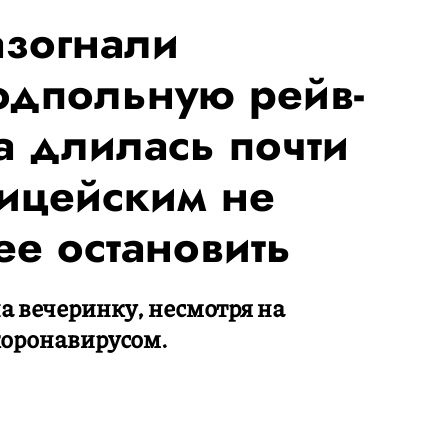
зогнали
одпольную рейв-
а длилась почти
ицейским не
ее остановить
а вечеринку, несмотря на
коронавирусом.