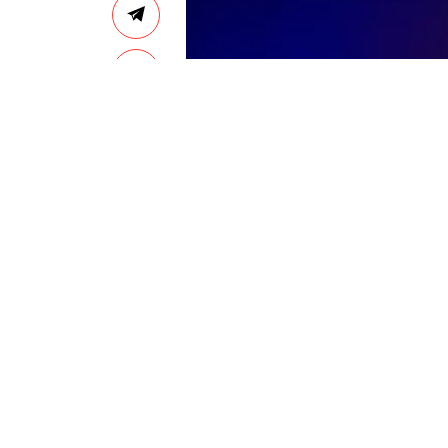
GETTY IMAGES
Т
елеведущий Ларри Кин
более десяти дней он 
Синай. Об этом сообща