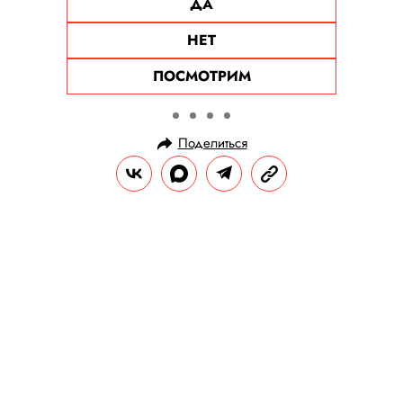
ДА
НЕТ
ПОСМОТРИМ
Поделиться
НОВОСТИ
ОБЩЕСТВО
03.08.2024, 11:34
Отцовство Павла Дурова
подтвердилось: Ирина Болгар
поделилась семейной
фотографией и свидетельством о
рождении троих детей главы