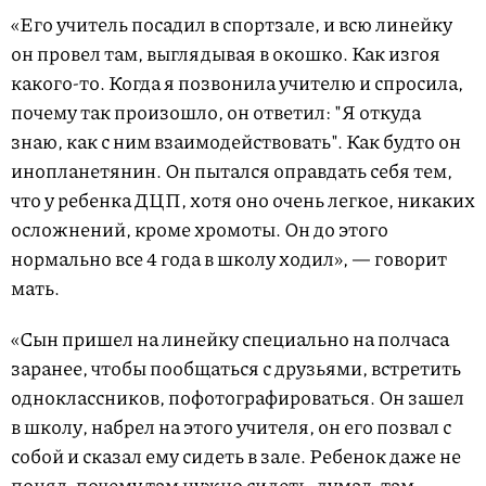
«Его учитель посадил в спортзале, и всю линейку
он провел там, выглядывая в окошко. Как изгоя
какого-то. Когда я позвонила учителю и спросила,
почему так произошло, он ответил: "Я откуда
знаю, как с ним взаимодействовать". Как будто он
инопланетянин. Он пытался оправдать себя тем,
что у ребенка ДЦП, хотя оно очень легкое, никаких
осложнений, кроме хромоты. Он до этого
нормально все 4 года в школу ходил», — говорит
мать.
«Сын пришел на линейку специально на полчаса
заранее, чтобы пообщаться с друзьями, встретить
одноклассников, пофотографироваться. Он зашел
в школу, набрел на этого учителя, он его позвал с
собой и сказал ему сидеть в зале. Ребенок даже не
понял, почему там нужно сидеть, думал, там