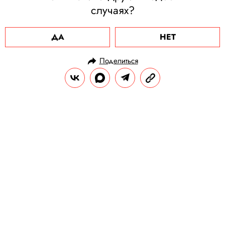
случаях?
ДА
НЕТ
Поделиться
НОВОСТИ
ОБЩЕСТВО
03.10.2024, 09:20
Задержан подозреваемый в
краже кенгурят из ярославского и
калужского зоопарков. Одно из
животных погибло
Одного кенгуренка забрали у
задержанного и отдали на передержку в