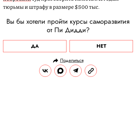
тюрьмы и штрафу в размере $500 тыс.
Вы бы хотели пройти курсы саморазвития
от Пи Дидди?
ДА
НЕТ
Поделиться
НОВОСТИ
ОБЩЕСТВО
02.10.2025, 17:32
Путешествие к себе:
оздоровительный остров на
Мальдивах JOALI BEING
приглашает обрести гармонию с