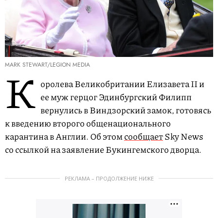
MARK STEWART/LEGION MEDIA
К
оролева Великобритании Елизавета II и
ее муж герцог Эдинбургский Филипп
вернулись в Виндзорский замок, готовясь
к введению второго общенационального
карантина в Англии. Об этом
сообщает
Sky News
со ссылкой на заявление Букингемского дворца.
РЕКЛАМА – ПРОДОЛЖЕНИЕ НИЖЕ