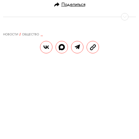
Поделиться
НОВОСТИ
ОБЩЕСТВО
03.11.2020, 11:57
ОБНОВЛЕНО
15.02.2026, 05:14
В США россиянина приговорили к
восьми годам тюрьмы за
кибермошенничество на $100 млн
36-летний гражданин России признал
свою вину.
РЕДАКЦИЯ «ПРАВИЛ ЖИЗНИ»
Теги:
россия
США
суд
мошенничество