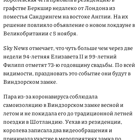
графстве Беркшир недалеко от Лондона из
поместья Сандрингем на востоке Англии. На их
решение повлияло объявление о новом локдауне в
Великобритании с 5 ноября.
Sky News отмечает, что чуть больше чем через две
недели 94-летняя Елизавета II и 99-летний
Филипп отметят 73-ю годовщину свадьбы. По всей
видимости, праздновать это событие они будут в
Виндзорском замке.
Пара из-за коронавируса соблюдала
самоизоляцию в Виндзорском замке весной и
летом и не покидала его до традиционной летней
поездки в Шотландию. Уехав из резиденции,
королева записала два видеообращения и
принимала участие в мероприятиях замка по