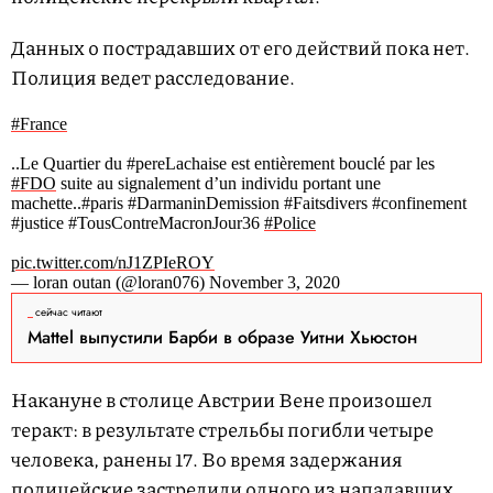
Данных о пострадавших от его действий пока нет.
Полиция ведет расследование.
#France
..Le Quartier du #pereLachaise est entièrement bouclé par les
#FDO
suite au signalement d’un individu portant une
machette..#paris #DarmaninDemission #Faitsdivers #confinement
#justice #TousContreMacronJour36
#Police
pic.twitter.com/nJ1ZPIeROY
— loran outan (@loran076) November 3, 2020
сейчас читают
Mattel выпустили Барби в образе Уитни Хьюстон
Накануне в столице Австрии Вене произошел
теракт: в результате стрельбы погибли четыре
человека, ранены 17. Во время задержания
полицейские застрелили одного из нападавших,