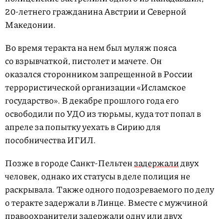
20-летнего гражданина Австрии и Северной
Македонии.
Во время теракта на нем был муляж пояса
со взрывчаткой, пистолет и мачете. Он
оказался сторонником запрещенной в России
террористической организации «Исламское
государство». В декабре прошлого года его
освободили по УДО из тюрьмы, куда тот попал в
апреле за попытку уехать в Сирию для
пособничества ИГИЛ.
Позже в городе Санкт-Пельтен
задержали
двух
человек, однако их статусы в деле полиция не
раскрывала. Также одного подозреваемого по делу
о теракте задержали в Линце. Вместе с мужчиной
правоохранители задержали одну или двух