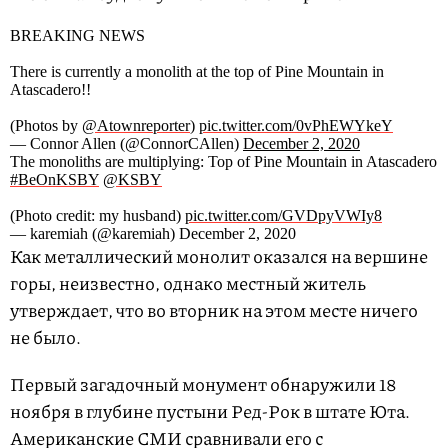
BREAKING NEWS
There is currently a monolith at the top of Pine Mountain in
Atascadero!!
(Photos by
@Atownreporter
)
pic.twitter.com/0vPhEWYkeY
— Connor Allen (@ConnorCAllen)
December 2, 2020
The monoliths are multiplying: Top of Pine Mountain in Atascadero
#BeOnKSBY
@KSBY
(Photo credit: my husband)
pic.twitter.com/GVDpyVWIy8
— karemiah (@karemiah) December 2, 2020
Как металлический монолит оказался на вершине
горы, неизвестно, однако местный житель
утверждает, что во вторник на этом месте ничего
не было.
Первый загадочный монумент обнаружили 18
ноября в глубине пустыни Ред-Рок в штате Юта.
Американские СМИ сравнивали его с