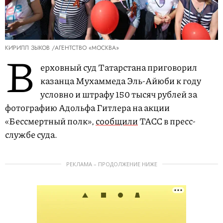
КИРИЛЛ ЗЫКОВ /АГЕНТСТВО «МОСКВА»
В
ерховный суд Татарстана приговорил
казанца Мухаммеда Эль-Айюби к году
условно и штрафу 150 тысяч рублей за
фотографию Адольфа Гитлера на акции
«Бессмертный полк»,
сообщили
ТАСС в пресс-
службе суда.
РЕКЛАМА – ПРОДОЛЖЕНИЕ НИЖЕ