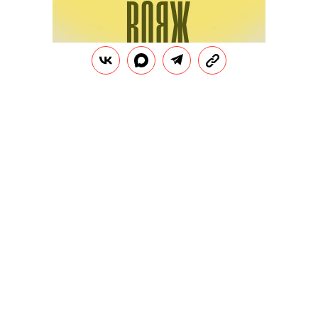
В Следственном комитете
уточняют
, что молодого
человека признали виновным в покушении на