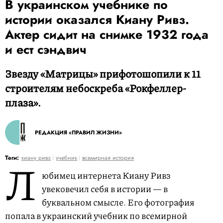
В украинском учебнике по
истории оказался Киану Ривз.
Актер сидит на снимке 1932 года
и ест сэндвич
Звезду «Матрицы» прифотошопили к 11
строителям небоскреба «Рокфеллер-
плаза».
РЕДАКЦИЯ «ПРАВИЛ ЖИЗНИ»
Л
Теги:
киану ривз
учебник
всемирная история
юбимец интернета Киану Ривз
увековечил себя в истории — в
буквальном смысле. Его фотография
попала в украинский учебник по всемирной