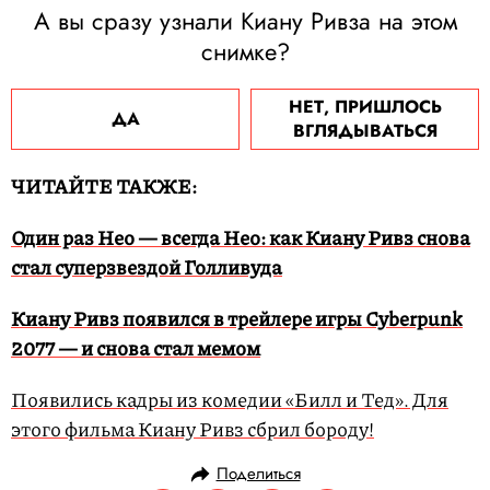
А вы сразу узнали Киану Ривза на этом
снимке?
НЕТ, ПРИШЛОСЬ
ДА
ВГЛЯДЫВАТЬСЯ
ЧИТАЙТЕ ТАКЖЕ:
Один раз Нео — всегда Нео: как Киану Ривз снова
стал суперзвездой Голливуда
Киану Ривз появился в трейлере игры Cyberpunk
2077 — и снова стал мемом
Появились кадры из комедии «Билл и Тед». Для
этого фильма Киану Ривз сбрил бороду!
Поделиться