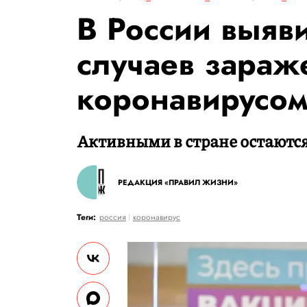
В России выяв
случаев зараж
коронавирусо
Активными в стране остаются
РЕДАКЦИЯ «ПРАВИЛ ЖИЗНИ»
Теги:
россия
коронавирус