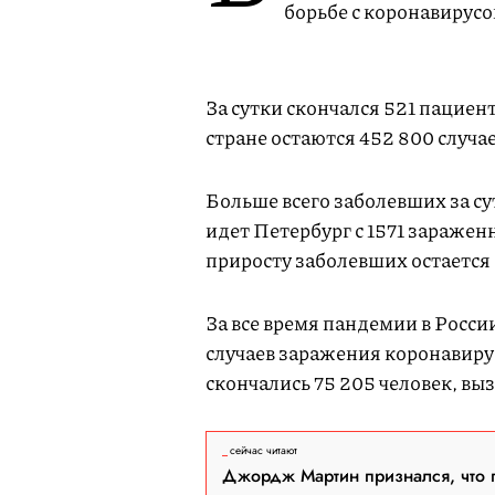
борьбе с коронавирусо
За сутки скончался 521 пациен
стране остаются 452 800 случа
Больше всего заболевших за су
идет Петербург с 1571 заражен
приросту заболевших остается 
За все время пандемии в России
случаев заражения коронавирус
скончались 75 205 человек, выз
сейчас читают
Джордж Мартин признался, что 