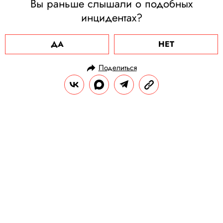
Вы раньше слышали о подобных
инцидентах?
ДА
НЕТ
Поделиться
НОВОСТИ
ОБЩЕСТВО
04.02.2021, 17:06
ОБНОВЛЕНО
15.02.2026, 03:21
«Надели пакет на голову и начали
меня бить»: волонтер штаба
Соболь, которая рассказала о
пытках в отделе полиции,
арестована на 12 суток