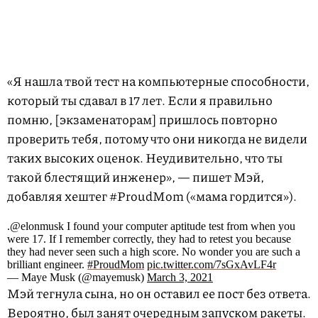
«Я нашла твой тест на компьютерные способности,
который ты сдавал в 17 лет. Если я правильно
помню, [экзаменаторам] пришлось повторно
проверить тебя, потому что они никогда не видели
таких высоких оценок. Неудивительно, что ты
такой блестящий инженер», — пишет Мэй,
добавляя хештег #ProudMom («мама гордится»).
.⁦⁦@elonmusk⁩ I found your computer aptitude test from when you
were 17. If I remember correctly, they had to retest you because
they had never seen such a high score. No wonder you are such a
brilliant engineer.
#ProudMom
pic.twitter.com/7sGxAvLF4r
— Maye Musk (@mayemusk)
March 3, 2021
Мэй тегнула сына, но он оставил ее пост без ответа.
Вероятно, был занят
очередным запуском
ракеты.