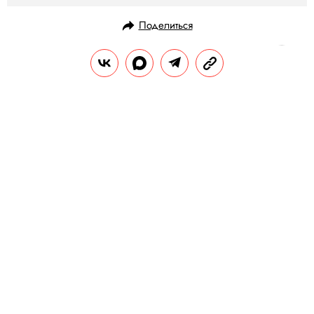
Поделиться
НОВОСТИ
ОБЩЕСТВО
04.09.2020, 10:36
В России за сутки выявили 5110
новых случаев заражения
коронавирусом
Общее число заразившихся по стране — 1
015 105 человек.
РЕДАКЦИЯ «ПРАВИЛ ЖИЗНИ»
Теги:
россия
коронавирус