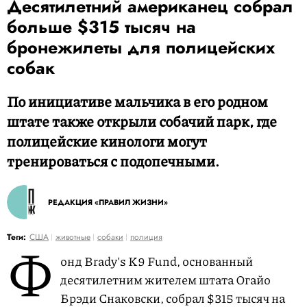
Десятилетний американец собрал
больше $315 тысяч на
бронежилеты для полицейских
собак
По инициативе мальчика в его родном
штате также открыли собачий парк, где
полицейские кинологи могут
тренироваться с подопечными.
РЕДАКЦИЯ «ПРАВИЛ ЖИЗНИ»
Ф
Теги:
США
животные
собаки
полиция
онд Brady's K9 Fund, основанный
десятилетним жителем штата Огайо
Брэди Снаковски, собрал $315 тысяч на