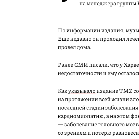
на менеджера группы 
По информации издания, музык
Еще недавно он проходил лече
провел дома.
Ранее СМИ
писали
, что у Хар
недостаточности и ему осталос
Как
указывало
издание TMZ со 
на протяжении всей жизни зло
последней стадии заболевания.
кардиомиопатию, а на этом фон
— заболевание головного мозг
со зрением и потерю равновеси