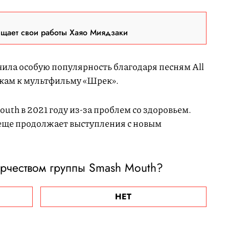
ещает свои работы Хаяо Миядзаки
ила особую популярность благодаря песням All
рекам к мультфильму «Шрек».
uth в 2021 году из-за проблем со здоровьем.
 еще продолжает выступления с новым
орчеством группы Smash Mouth?
НЕТ