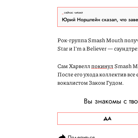
сейчас читают
Юрий Норштейн сказал, что зав
Рок-группа Smash Mouth получ
Star и I’m a Believer — саундт
Сам Харвелл
покинул
Smash Mo
После его ухода коллектив все
вокалистом Заком Гудом.
Вы знакомы с тв
ДА
Поделиться