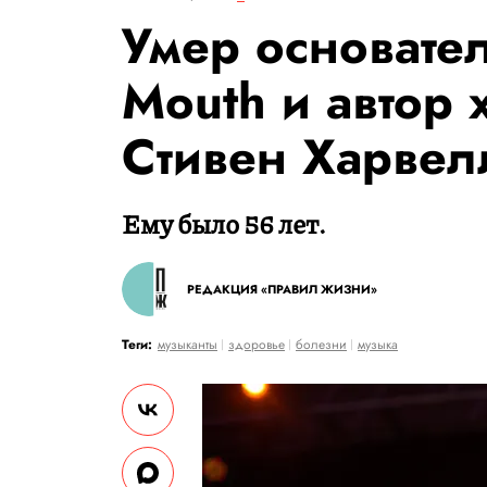
Умер основате
Mouth и автор 
Стивен Харвел
Ему было 56 лет.
РЕДАКЦИЯ «ПРАВИЛ ЖИЗНИ»
Теги:
музыканты
здоровье
болезни
музыка