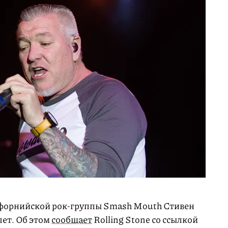
ифорнийской рок-группы Smash Mouth Стивен
лет. Об этом
сообщает
Rolling Stone со ссылкой