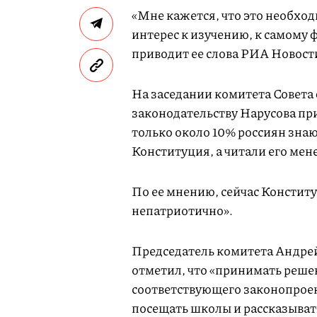
«Мне кажется, что это необход
интерес к изучению, к самому 
приводит ее слова РИА Новост
На заседании комитета Совета
законодательству Нарусова пр
только около 10% россиян знаю
Конституция, а читали его мен
По ее мнению, сейчас Констит
непатриотично».
Председатель комитета Андре
отметил, что «принимать решен
соответствующего законопроект
посещать школы и рассказыват