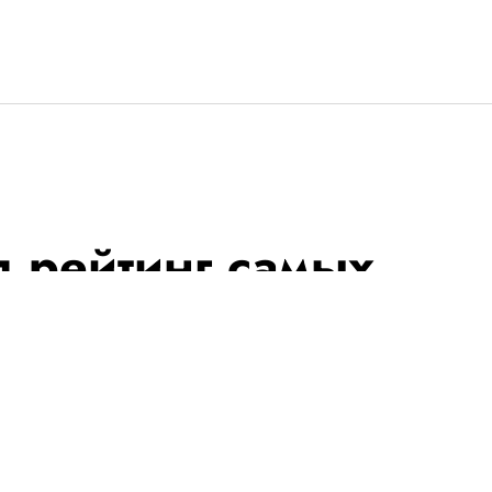
л рейтинг самых
логеров. Его
чик. Ему 7 лет
т обзоры на детские игрушки. За
иллиона дохода.