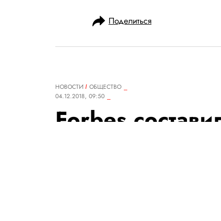
Поделиться
НОВОСТИ
ОБЩЕСТВО
04.12.2018, 09:50
Forbes состави
богатых видеоб
возглавил маль
Он вместе с родителями делае
год канал принес семье $22 м