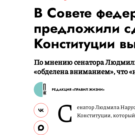
В Совете феде
предложили с
Конституции в
По мнению сенатора Людмилы
«обделена вниманием», что «
РЕДАКЦИЯ «ПРАВИЛ ЖИЗНИ»
С
енатор Людмила Нарус
Конституции, который 