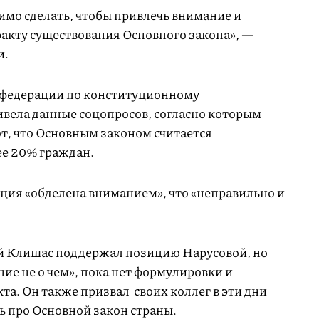
имо сделать, чтобы привлечь внимание и
факту существования Основного закона», —
и.
 федерации по конституционному
ивела данные соцопросов, согласно которым
т, что Основным законом считается
ее 20% граждан.
уция «обделена вниманием», что «неправильно и
й Клишас поддержал позицию Нарусовой, но
ие не о чем», пока нет формулировки и
а. Он также призвал своих коллег в эти дни
ь про Основной закон страны.