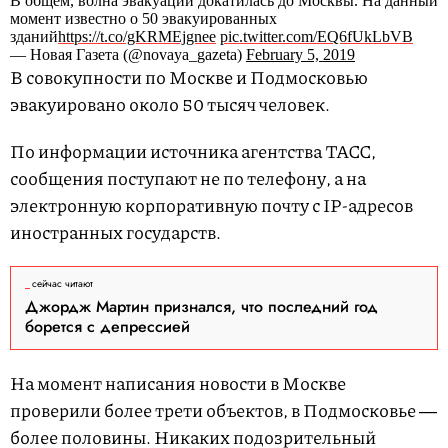
В общем, волна эвакуаций докатилась до Москвы. На данный
момент известно о 50 эвакуированных
зданий
https://t.co/gKRMEjgnee
pic.twitter.com/EQ6fUkLbVB
— Новая Газета (@novaya_gazeta)
February 5, 2019
В совокупности по Москве и Подмосковью
эвакуировано около 50 тысяч человек.
По информации источника агентства ТАСС,
сообщения поступают не по телефону, а на
электронную корпоративную почту с IP-адресов
иностранных государств.
сейчас читают
Джордж Мартин признался, что последний год
борется с депрессией
На момент написания новости в Москве
проверили более трети объектов, в Подмосковье ―
более половины. Никаких подозрительный