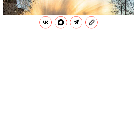
INSTAGRAM (СОЦИАЛЬНАЯ СЕТЬ ПРИЗНАНА ЭКСТРЕМИСТСКОЙ И
ЗАПРЕЩЕНА НА ТЕРРИТОРИИ РОССИЙСКОЙ
ФЕДЕРАЦИИ)/WILLDIAZBERTOLINI
В
соцсетях набирает обороты флешмоб с
разбрызгиванием кипятка при низкой
температуре. Особенно он популярен в
Сибири, где морозы бьют температурные рекорды:
столбик термометра опускается до -35 градусов.
Под хештегом #дубакчеллендж пользователи