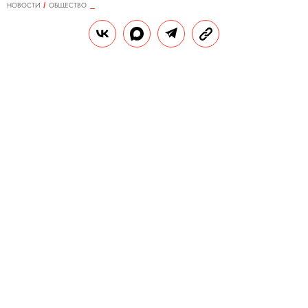
НОВОСТИ
ОБЩЕСТВО
05.02.2019, 16:38
Госдума приняла в первом чтении
законопроект о запрете рекламы и
пропаганды спайсов в СМИ и
интернете
Как объяснили парламентарии, сейчас
запрет распространяется только на
рекламу наркотиков, а не психоактивных
веществ.
РЕДАКЦИЯ «ПРАВИЛ ЖИЗНИ»
Г
осударственная дума
приняла
в первом
чтении законопроект, запрещающий