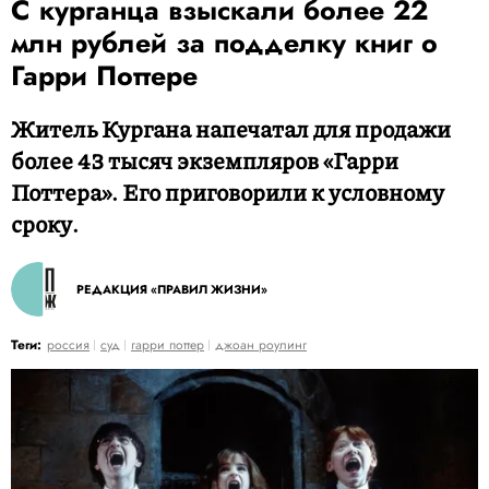
С курганца взыскали более 22
млн рублей за подделку книг о
Гарри Поттере
Житель Кургана напечатал для продажи
более 43 тысяч экземпляров «Гарри
Поттера». Его приговорили к условному
сроку.
РЕДАКЦИЯ «ПРАВИЛ ЖИЗНИ»
Теги:
россия
суд
гарри поттер
джоан роулинг