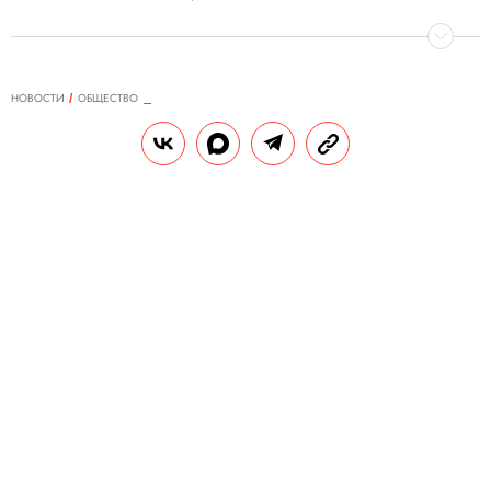
НОВОСТИ
ОБЩЕСТВО
05.02.2024, 16:30
Индийская актриса
инсценировала свою смерть от
рака шейки матки, чтобы
привлечь внимание к болезни. В
соцсетях ее раскритиковали
Актриса Пунам Пандей заявила, что
гордится тем, что ее «экстремальный»
метод привлек внимание общества к
проблеме рака шейки матки.