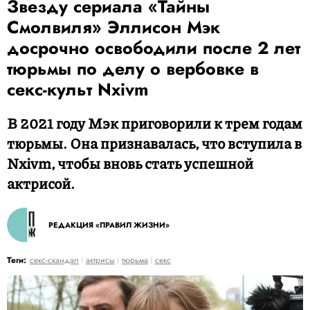
Звезду сериала «Тайны
Смолвиля» Эллисон Мэк
досрочно освободили после 2 лет
тюрьмы по делу о вербовке в
секс-культ Nxivm
В 2021 году Мэк приговорили к трем годам
тюрьмы. Она признавалась, что вступила в
Nxivm, чтобы вновь стать успешной
актрисой.
РЕДАКЦИЯ «ПРАВИЛ ЖИЗНИ»
Теги:
секс-скандал
актрисы
тюрьма
секс