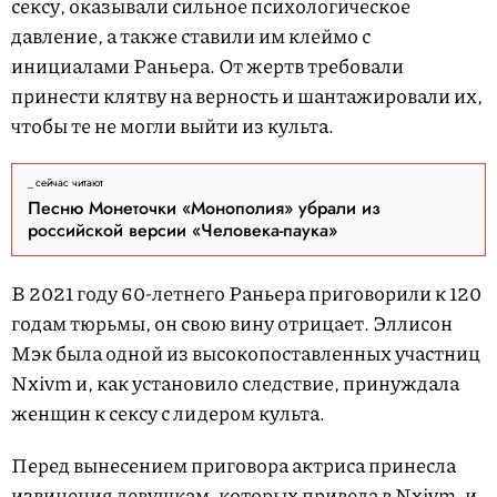
сексу, оказывали сильное психологическое
давление, а также ставили им клеймо с
инициалами Раньера. От жертв требовали
принести клятву на верность и шантажировали их,
чтобы те не могли выйти из культа.
сейчас читают
Песню Монеточки «Монополия» убрали из
российской версии «Человека-паука»
В 2021 году 60-летнего Раньера приговорили к 120
годам тюрьмы, он свою вину отрицает. Эллисон
Мэк была одной из высокопоставленных участниц
Nxivm и, как установило следствие, принуждала
женщин к сексу с лидером культа.
Перед вынесением приговора актриса принесла
извинения девушкам, которых привела в Nxivm, и