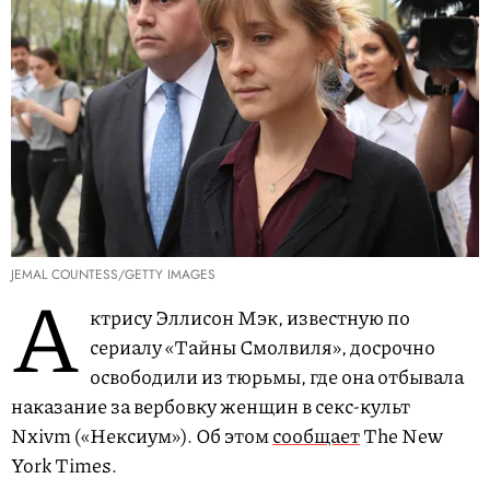
JEMAL COUNTESS/GETTY IMAGES
А
ктрису Эллисон Мэк, известную по
сериалу «Тайны Смолвиля», досрочно
освободили из тюрьмы, где она отбывала
наказание за вербовку женщин в секс-культ
Nxivm («Нексиум»). Об этом
сообщает
The New
York Times.