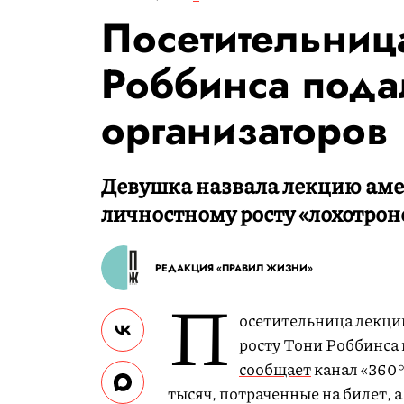
Посетительниц
Роббинса подал
организаторов
Девушка назвала лекцию аме
личностному росту «лохотрон
РЕДАКЦИЯ «ПРАВИЛ ЖИЗНИ»
П
осетительница лекци
росту Тони Роббинса 
сообщает
канал «360°
тысяч, потраченные на билет, 