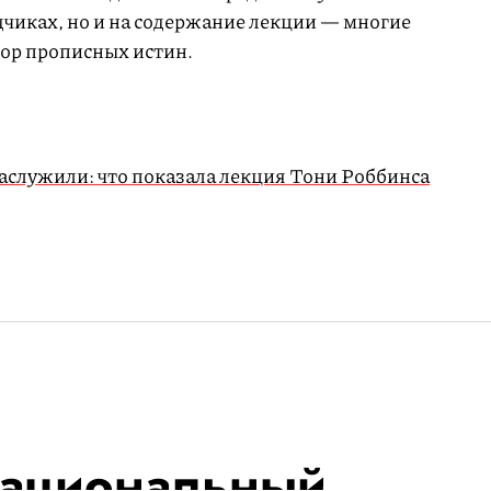
дчиках, но и на содержание лекции — многие
бор прописных истин.
аслужили: что показала лекция Тони Роббинса
Национальный