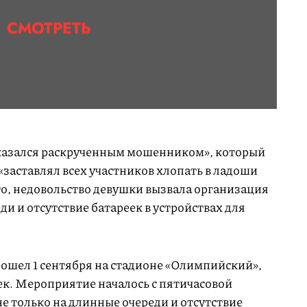
СМОТРЕТЬ
оказался раскрученным мошенником», который
 «заставлял всех участников хлопать в ладоши
го, недовольство девушки вызвала организация
 и отсутствие батареек в устройствах для
ошел 1 сентября на стадионе «Олимпийский»,
ек. Мероприятие началось с пятичасовой
е только на длинные очереди и отсутствие