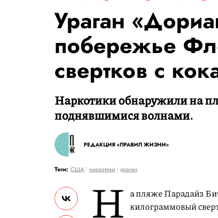
Ураган «Дориа
побережье Фл
свертков с кок
Наркотики обнаружили на пл
поднявшимися волнами.
РЕДАКЦИЯ «ПРАВИЛ ЖИЗНИ»
Теги:
США
наркотики
ураган
Н
а пляже Парадайз Би
килограммовый сверт