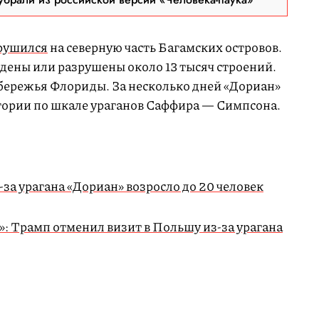
рушился
на северную часть Багамских островов.
дены или разрушены около 13 тысяч строений.
обережья Флориды. За несколько дней «Дориан»
егории по шкале ураганов Саффира — Симпсона.
за урагана «Дориан» возросло до 20 человек
: Трамп отменил визит в Польшу из-за урагана