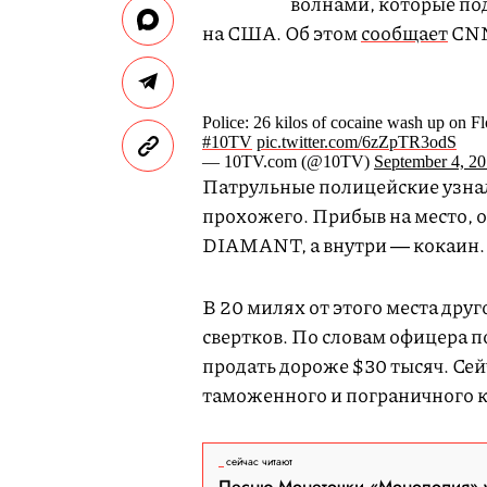
волнами, которые по
на США. Об этом
сообщает
CN
Police: 26 kilos of cocaine wash up on F
#10TV
pic.twitter.com/6zZpTR3odS
— 10TV.com (@10TV)
September 4, 2
Патрульные полицейские узнал
прохожего. Прибыв на место, 
DIAMANT, а внутри ― кокаин
В 20 милях от этого места друг
свертков. По словам офицера 
продать дороже $30 тысяч. Сей
таможенного и пограничного
сейчас читают
Песню Монеточки «Монополия» у