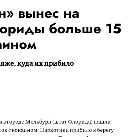
н» вынес на
ориды больше 15
аином
яже, куда их прибило
ч в городе Мельбурн (штат Флорида) нашли
ок с кокаином. Наркотики прибило к берегу