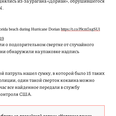
днялись из-за урагана «Дориан», обрушившегося
N.
lorida beach during Hurricane Dorian
https://t.co/J9cm5xgSUl
019
и о подозрительном свертке от случайного
они обнаружили на упаковке надпись
.
ой патруль нашел сумку, в которой было 15 таких
полиции, один такой сверток кокаина можно
час все найденное передали в службу
 контроля США.
брали из российской версии «Человека-паука»