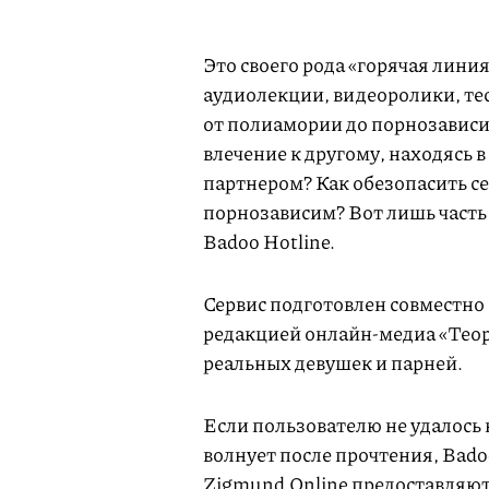
Это своего рода «горячая лини
аудиолекции, видеоролики, те
от полиамории до порнозависи
влечение к другому, находясь в
партнером? Как обезопасить се
порнозависим? Вот лишь часть
Badoo Hotline.
Сервис подготовлен совместно 
редакцией онлайн-медиа «Теор
реальных девушек и парней.
Если пользователю не удалось н
волнует после прочтения, Bado
Zigmund.Online предоставляют