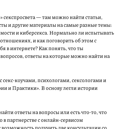
я» секспросвета — там можно найти статьи,
сты и другие материалы на самые разные темы:
мости и киберсекса. Нормально ли испытывать
 отношениях, и как поговорить об этом с
бя в интернете? Как понять, что ты
 вопросов, ответы на которые можно найти на
с секс-коучами, психологами, сексологами и
ии и Практики». В основу легли истории
айти ответы на вопросы или есть что-то, что
o в партнерстве с онлайн-сервисом
 возможность получить две консультации со