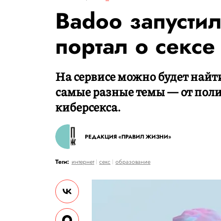
Badoo запусти
портал о сексе
На сервисе можно будет най
самые разные темы — от пол
киберсекса.
РЕДАКЦИЯ «ПРАВИЛ ЖИЗНИ»
Теги:
интернет
секс
образование