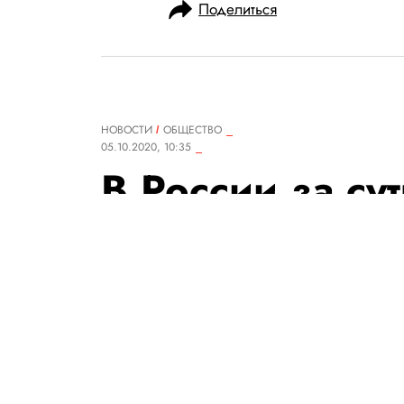
Поделиться
НОВОСТИ
ОБЩЕСТВО
05.10.2020, 10:35
В России за су
888 новых слу
коронавирусо
Всего в стране зарегистрирова
РЕДАКЦИЯ «ПРАВИЛ ЖИЗНИ»