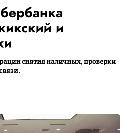
Сбербанка
жикский и
ки
ерации снятия наличных, проверки
связи.