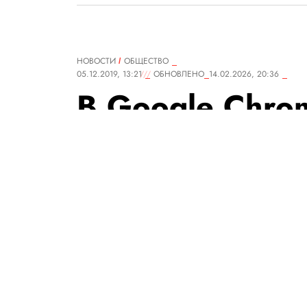
НОВОСТИ
ОБЩЕСТВО
05.12.2019, 13:21
ОБНОВЛЕНО
14.02.2026, 20:36
В Google Chro
расширение, к
отображает ск
Instagram*
С помощью расширения польз
несмотря на то, что соцсеть н