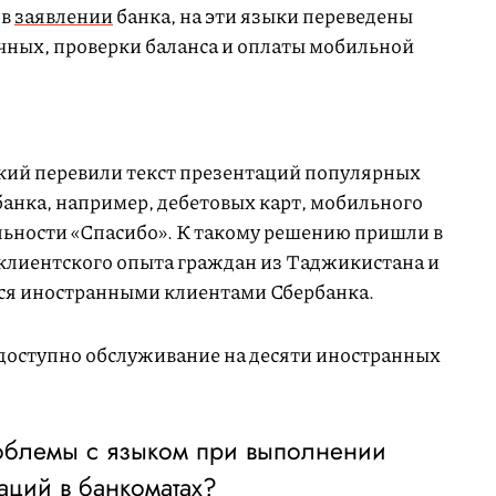
 в
заявлении
банка, на эти языки переведены
чных, проверки баланса и оплаты мобильной
кий перевили текст презентаций популярных
банка, например, дебетовых карт, мобильного
ьности «Спасибо». К такому решению пришли в
клиентского опыта граждан из Таджикистана и
тся иностранными клиентами Сбербанка.
 доступно обслуживание на десяти иностранных
роблемы с языком при выполнении
аций в банкоматах?