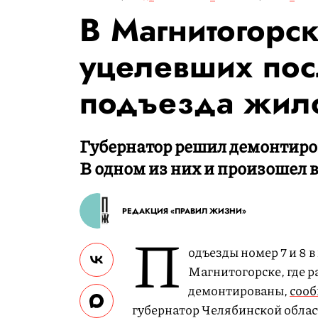
В Магнитогорск
уцелевших пос
подъезда жил
Губернатор решил демонтиров
В одном из них и произошел 
РЕДАКЦИЯ «ПРАВИЛ ЖИЗНИ»
П
одъезды номер 7 и 8 
Магнитогорске, где р
демонтированы,
сооб
губернатор Челябинской облас