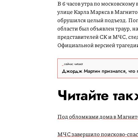
В 6 часов утра по московскому 
улице Карла Маркса в Магнитог
обрушился целый подъезд. Пог
области был объявлен траур, н
представителей СК и МЧС, след
Официальной версией трагедии 
сейчас читают
Джордж Мартин признался, что 
Читайте та
Под обломками дома в Магнито
МЧС завершило поисково-спас