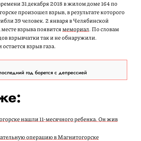
времени 31 декабря 2018 в жилом доме 164 по
орске произошел взрыв, в результате которого
ибли 39 человек. 2 января в Челябинской
а месте взрыва появится
мемориал
. По словам
ов взрывчатки так и не обнаружили.
остается взрыв газа.
последний год борется с депрессией
кже:
горске нашли 11-месячного ребенка. Он жив
ательную операцию в Магнитогорске