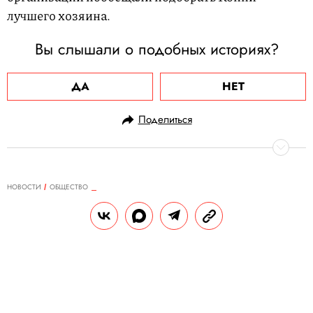
лучшего хозяина.
Вы слышали о подобных историях?
ДА
НЕТ
Поделиться
НОВОСТИ
ОБЩЕСТВО
06.02.2024, 13:06
Россиянина, который прилетел в
США без паспорта, визы и билета,
приговорили к уже отбытым 3
месяцам тюрьмы