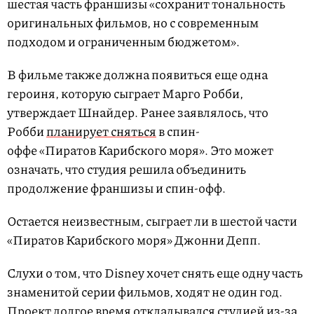
шестая часть франшизы «сохранит тональность
оригинальных фильмов, но с современным
подходом и ограниченным бюджетом».
В фильме также должна появиться еще одна
героиня, которую сыграет Марго Робби,
утверждает Шнайдер. Ранее заявлялось, что
Робби
планирует сняться
в спин-
оффе «Пиратов Карибского моря». Это может
означать, что студия решила объединить
продолжение франшизы и спин-офф.
Остается неизвестным, сыграет ли в шестой части
«Пиратов Карибского моря» Джонни Депп.
Слухи о том, что Disney хочет снять еще одну часть
знаменитой серии фильмов, ходят не один год.
Проект долгое время откладывался студией из-за