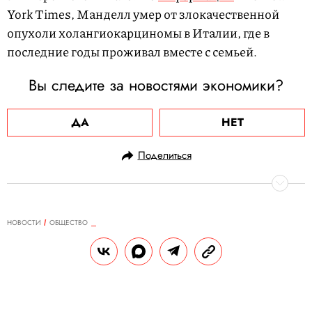
York Times, Манделл умер от злокачественной
опухоли холангиокарциномы в Италии, где в
последние годы проживал вместе с семьей.
Вы следите за новостями экономики?
ДА
НЕТ
Поделиться
НОВОСТИ
ОБЩЕСТВО
06.04.2021, 09:37
Харви Вайнштейн обжаловал
приговор по делу об
изнасиловании