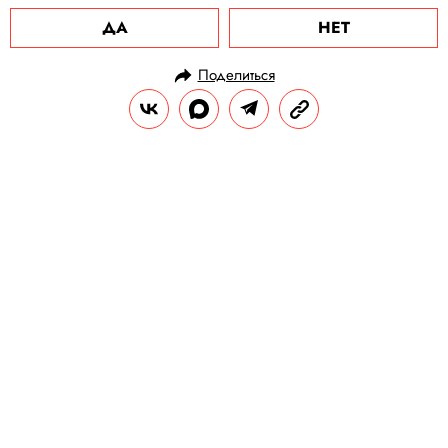
ДА
НЕТ
Поделиться
НОВОСТИ
ОБЩЕСТВО
06.06.2025, 10:13
ОБНОВЛЕНО
02.12.2025, 17:29
В Швеции родителей посадили в
тюрьму за то, что они не чистили
зубы своим детям
Их приговорили к восьми месяцам
колонии.
РЕДАКЦИЯ «ПРАВИЛ ЖИЗНИ»