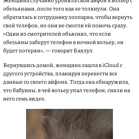
Женщина случайно уронила свой айфон в вольер с
обезьянами, после того как ее толкнули. Она
обратилась к сотруднику зоопарка, чтобы вернуть
свой телефон, но они не смогли ей помочь сразу.
«Один из смотрителей объяснил, что если
обезьяны заберут телефон в ночной вольер, он
будет потерян», — говорит Бахлул.
Вернувшись домой, женщина зашла в iCloud с
другого устройства, планируя перенести все
данные со своего айфона. Тогда она обнаружила,
что бабуины, в чей вольер упал телефон, сняли на
него семь видео.