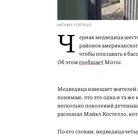
MICHAEL COSTELLO
Ч
ерная медведица шесто
районов американског
чтобы поплавать в бас
Об этом
сообщает
Mirror.
Медведица навещает жителей г
понимаю, что это одна и та же
несколько поколений детеныше
рассказал Майкл Костелло, кот
По его словам, медведица четы