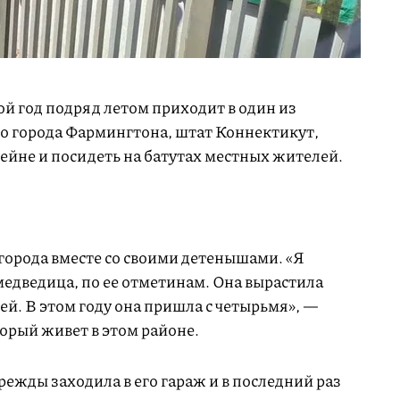
й год подряд летом приходит в один из
о города Фармингтона, штат Коннектикут,
сейне и посидеть на батутах местных жителей.
орода вместе со своими детенышами. «Я
 медведица, по ее отметинам. Она вырастила
й. В этом году она пришла с четырьмя», —
орый живет в этом районе.
режды заходила в его гараж и в последний раз