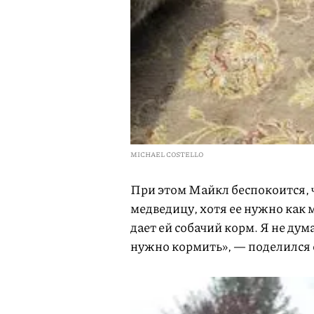
MICHAEL COSTELLO
При этом Майкл беспокоится, ч
медведицу, хотя ее нужно как 
дает ей собачий корм. Я не дум
нужно кормить», — поделился 