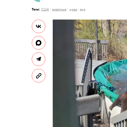
Теги:
США
животные
дома
еда