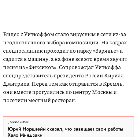
Видео с Уиткоффом стало вирусным в сети из-за
неоднозначного выбора композиции. На кадрах
спецпосланник проходит по парку «Зарядье» и
садится в машину, а на фоне все это время звучит
песня из «Фиксиков». Сопровождал Уиткоффа
спецпредставитель президента России Кирилл
Дмитриев. Перед тем как отправится в Кремль,
они вместе прогулялись по центру Москвы и
посетили местный ресторан.
L
U
o
n
a
m
d
u
e
t
сейчас читают
d
e
:
Юрий Норштейн сказал, что завещает свои работы
1
0
Хаяо Миядзаки
0