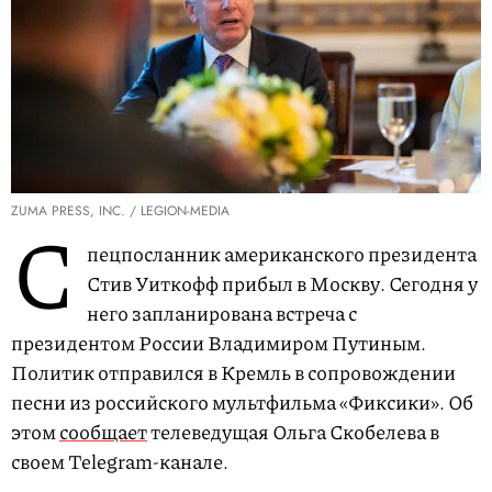
ZUMA PRESS, INC. / LEGION-MEDIA
С
пецпосланник американского президента
Стив Уиткофф прибыл в Москву. Сегодня у
него запланирована встреча с
президентом России Владимиром Путиным.
Политик отправился в Кремль в сопровождении
песни из российского мультфильма «Фиксики». Об
этом
сообщает
телеведущая Ольга Скобелева в
своем Telegram-канале.