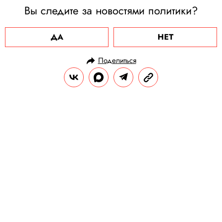
Вы следите за новостями политики?
ДА
НЕТ
Поделиться
НОВОСТИ
ОБЩЕСТВО
06.08.2025, 11:26
Стала известна причина смерти
Оззи Осборна
Музыкант скончался из-за острого
инфаркта миокарда.
РЕДАКЦИЯ «ПРАВИЛ ЖИЗНИ»