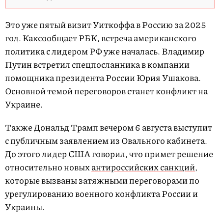
.
0
0
%
Это уже пятый визит Уиткоффа в Россию за 2025
год. Как
сообщает
РБК, встреча американского
политика с лидером РФ уже началась. Владимир
Путин встретил спецпосланника в компании
помощника президента России Юрия Ушакова.
Основной темой переговоров станет конфликт на
Украине.
Также Дональд Трамп вечером 6 августа выступит
с публичным заявлением из Овального кабинета.
До этого лидер США говорил, что примет решение
относительно новых
антироссийских санкций
,
которые вызваны затяжными переговорами по
урегулированию военного конфликта России и
Украины.