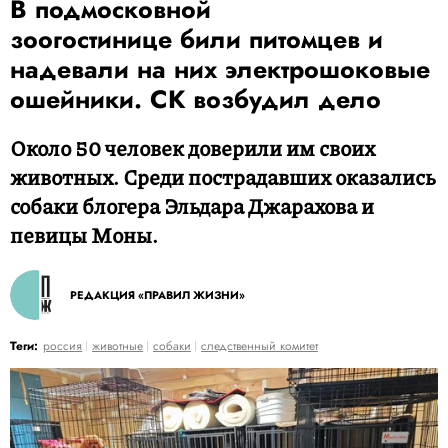
В подмосковной
зоогостинице били питомцев и
надевали на них электрошоковые
ошейники. СК возбудил дело
Около 50 человек доверили им своих
животных. Среди пострадавших оказались
собаки блогера Эльдара Джарахова и
певицы Моны.
РЕДАКЦИЯ «ПРАВИЛ ЖИЗНИ»
Теги:
россия
животные
собаки
следственный комитет