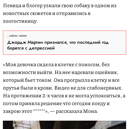
Певица и блогер узнали свою собаку в одном из
новостных сюжетов и отправились в
зоогостиницу.
сейчас читают
Джордж Мартин признался, что последний год
борется с депрессией
«Моя девочка сидела в клетке с поносом, без
возможности выйти. На нее надевали ошейник,
который бьет током. Она прогрызла клетку и все
прутья были в крови. Видео не для слабонервных.
На протяжении 2-х часов я не могла успокоиться, а
потом приняла решение что сегодня поеду и
закрою этот ******», — рассказала Мона.