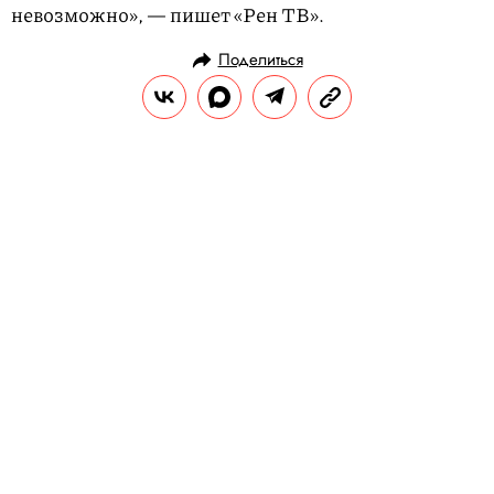
невозможно», — пишет «Рен ТВ».
Поделиться
НОВОСТИ
ОБЩЕСТВО
06.09.2025, 19:54
Футбольный матч в Танзании
прервали из-за роя пчел
В сети появилось видео с лежащими
футболистами.
РЕДАКЦИЯ «ПРАВИЛ ЖИЗНИ»
Теги:
спорт
видео
футбол