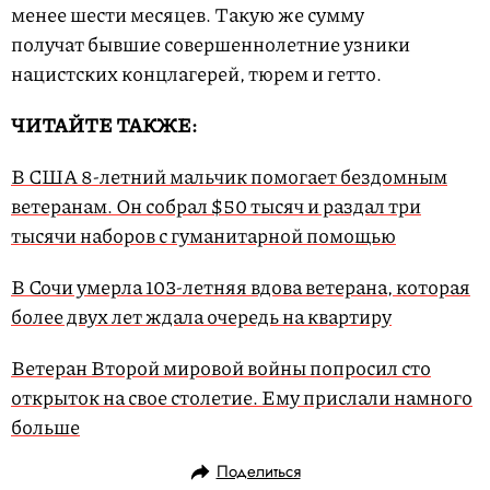
менее шести месяцев. Такую же сумму
получат бывшие совершеннолетние узники
нацистских концлагерей, тюрем и гетто.
ЧИТАЙТЕ ТАКЖЕ:
В США 8-летний мальчик помогает бездомным
ветеранам. Он собрал $50 тысяч и раздал три
тысячи наборов с гуманитарной помощью
В Сочи умерла 103-летняя вдова ветерана, которая
более двух лет ждала очередь на квартиру
Ветеран Второй мировой войны попросил сто
открыток на свое столетие. Ему прислали намного
больше
Поделиться