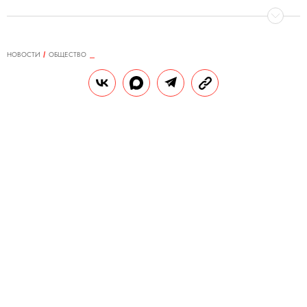
НОВОСТИ
ОБЩЕСТВО
07.02.2020, 10:18
ОБНОВЛЕНО
15.02.2026, 10:00
В Кении от старости умер
знаменитый слон Тим — один из
последних в мире слонов с
большими бивнями
Ему было 50 лет, и он славился своим
спокойным характером, добрым
отношением к людям и набегами на
фермы, где воровал молодые посевы.
РЕДАКЦИЯ «ПРАВИЛ ЖИЗНИ»