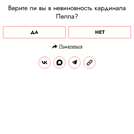
Верите ли вы в невиновность кардинала
Пелла?
ДА
НЕТ
Поделиться
НОВОСТИ
ОБЩЕСТВО
07.04.2020, 09:48
ОБНОВЛЕНО
15.02.2026, 09:23
Состояние заболевшего
коронавирусом британского
премьер-министра Бориса
Джонсона ухудшилось. Его
перевели в реанимацию