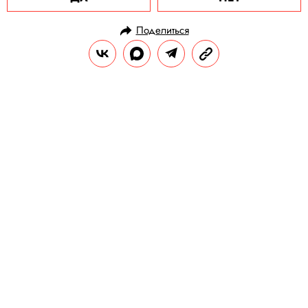
Поделиться
НОВОСТИ
ОБЩЕСТВО
07.05.2021, 09:12
ОБНОВЛЕНО
15.02.2026, 12:02
Twitter заблокировал аккаунт,
созданный для публикации
заявлений Дональда Трампа
Ранее экс-президент США запустил сайт
для общения со сторонниками.
РЕДАКЦИЯ «ПРАВИЛ ЖИЗНИ»
Теги:
интернет
дональд трамп
твиттер