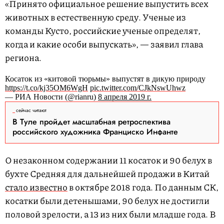
«Принято официальное решение выпустить всех
животных в естественную среду. Ученые из
команды Кусто, российские ученые определят,
когда и какие особи выпускать», — заявил глава
региона.
Косаток из «китовой тюрьмы» выпустят в дикую природу
https://t.co/kj35OM6WgH
pic.twitter.com/CJkNswUhwz
— РИА Новости (@rianru)
8 апреля 2019 г.
сейчас читают
В Туле пройдет масштабная ретроспектива
российского художника Франциско Инфанте
О незаконном содержании 11 косаток и 90 белух в
бухте Средняя для дальнейшей продажи в Китай
стало известно
в октябре 2018 года. По данным СК,
косатки были детенышами, 90 белух не достигли
половой зрелости, а 13 из них были младше года. В