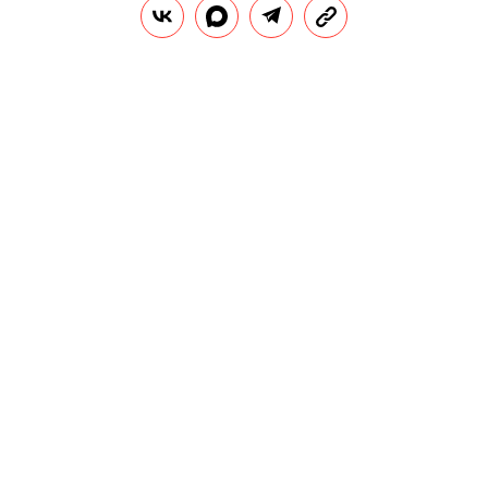
VICTIM.FASHION
Г
олландский железнодорожный оператор
ProRail запустил кампанию Victim Fashion,
made by accident, посвященную
пострадавшим и погибшим на железных дорогах
страны.
РЕКЛАМА – ПРОДОЛЖЕНИЕ НИЖЕ