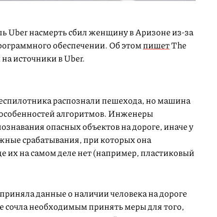
ь Uber насмерть сбил женщину в Аризоне из-за
программного обеспечении. Об этом
пишет
The
 на источники в Uber.
еспилотника распознали пешехода, но машина
а особенностей алгоритмов. Инженеры
ознавания опасных объектов на дороге, иначе у
жные срабатывания, при которых она
де их на самом деле нет (например, пластиковый
приняла данные о наличии человека на дороге
не сочла необходимым принять меры для того,