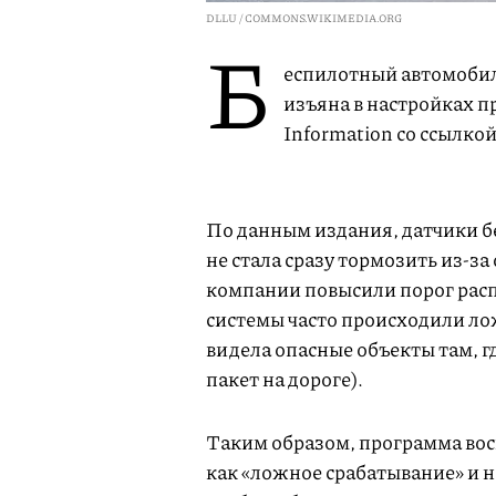
DLLU / COMMONS.WIKIMEDIA.ORG
Б
еспилотный автомобил
изъяна в настройках 
Information со ссылкой
По данным издания, датчики б
не стала сразу тормозить из-з
компании повысили порог расп
системы часто происходили ло
видела опасные объекты там, г
пакет на дороге).
Таким образом, программа вос
как «ложное срабатывание» и 