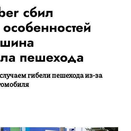
ber сбил
 особенностей
ашина
ала пешехода
случаем гибели пешехода из-за
томобиля