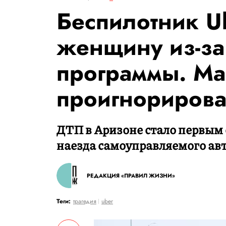
Беспилотник U
женщину из-за
программы. М
проигнориров
ДТП в Аризоне стало первым 
наезда самоуправляемого ав
РЕДАКЦИЯ «ПРАВИЛ ЖИЗНИ»
Теги:
трагедия
uber