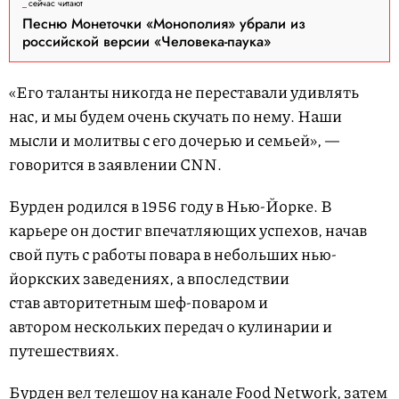
сейчас читают
Песню Монеточки «Монополия» убрали из
российской версии «Человека-паука»
«Его таланты никогда не переставали удивлять
нас, и мы будем очень скучать по нему. Наши
мысли и молитвы с его дочерью и семьей», —
говорится в заявлении CNN.
Бурден родился в 1956 году в Нью-Йорке. В
карьере он достиг впечатляющих успехов, начав
свой путь с работы повара в небольших нью-
йоркских заведениях, а впоследствии
став авторитетным шеф-поваром и
автором нескольких передач о кулинарии и
путешествиях.
Бурден вел телешоу на канале Food Network, затем