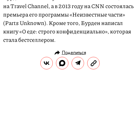
на Travel Channel, а в 2013 году на CNN состоялась
премьера его программы «Неизвестные части»
(Parts Unknown). Кроме того, Бурден написал
книгу «О еде: строго конфиденциально», которая
стала бестселлером.
Поделиться
НОВОСТИ
ОБЩЕСТВО
08.06.2018, 10:57
Музей истории ГУЛАГа узнал о
секретном приказе об
уничтожении сведений о
репрессированных