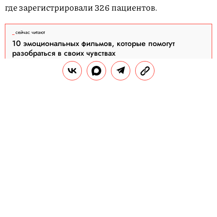
где зарегистрировали 326 пациентов.
сейчас читают
10 эмоциональных фильмов, которые помогут
разобраться в своих чувствах
Топ-5 регионов с неблагоприятной
ситуацией по распространению
коронавируса:
Москва — 197 018 человек заразились, 2970
умерли, 104 347 выздоровели;
Московская область — 44 983 человека
заразились, 578 умерли, 12 031 выздоровел;