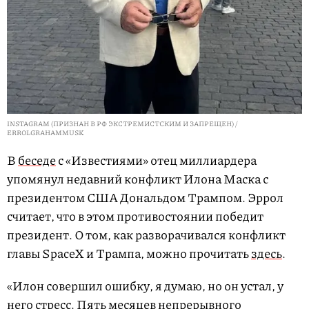
INSTAGRAM (ПРИЗНАН В РФ ЭКСТРЕМИСТСКИМ И ЗАПРЕЩЕН) /
ERROLGRAHAMMUSK
В
беседе
с «Известиями» отец миллиардера
упомянул недавний конфликт Илона Маска с
президентом США Дональдом Трампом. Эррол
считает, что в этом противостоянии победит
президент. О том, как разворачивался конфликт
главы SpaceX и Трампа, можно прочитать
здесь
.
«Илон совершил ошибку, я думаю, но он устал, у
него стресс. Пять месяцев непрерывного