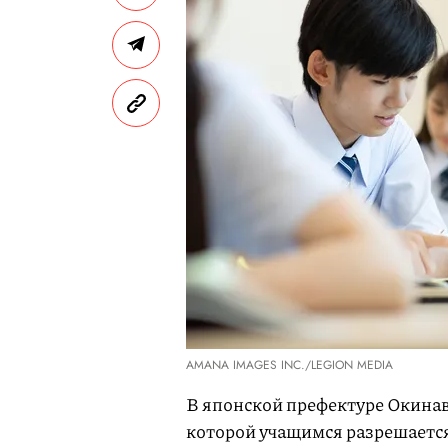
AMANA IMAGES INC./LEGION MEDIA
В японской префектуре Окинав
которой учащимся разрешается 