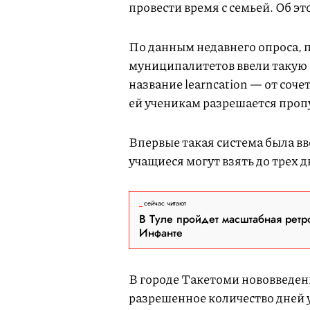
провести время с семьей. Об э
По данным недавнего опроса, 
муниципалитетов ввели такую 
название learncation — от соче
ей ученикам разрешается пропу
Впервые такая система была вв
учащиеся могут взять до трех д
сейчас читают
В Туле пройдет масштабная ретр
Инфанте
В городе Такетоми нововведени
разрешенное количество дней у