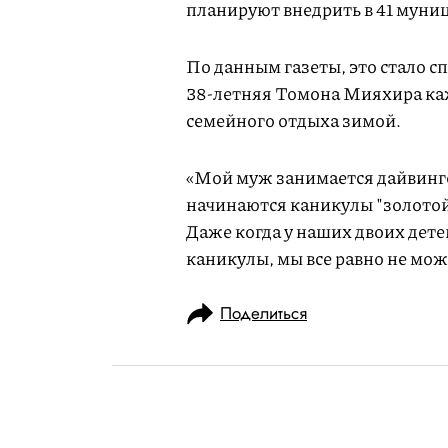
планируют внедрить в 41 муни
По данным газеты, это стало с
38-летняя Томона Мияхира каж
семейного отдыха зимой.
«Мой муж занимается дайвинго
начинаются каникулы "золотой 
Даже когда у наших двоих дет
каникулы, мы все равно не мож
Поделиться
НОВОСТИ
ОБЩЕСТВО