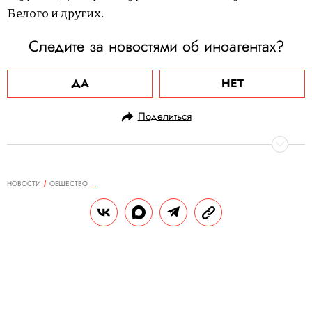
Белого и других.
Следите за новостями об иноагентах?
ДА
НЕТ
Поделиться
НОВОСТИ
ОБЩЕСТВО
08.09.2023, 18:43
В Турции основателя криптобиржи
Thodex приговорили к 11 196
годам тюрьмы
Такие же сроки получили его брат и