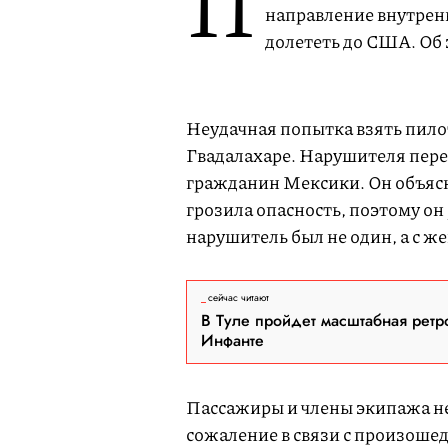
П
направление внутрен
долететь до США. Об
Неудачная попытка взять пило
Гвадалахаре. Нарушителя пере
гражданин Мексики. Он объясни
грозила опасность, поэтому он 
нарушитель был не один, а с ж
сейчас читают
В Туле пройдет масштабная ретр
Инфанте
Пассажиры и члены экипажа н
сожаление в связи с произоше