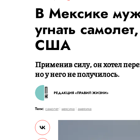
В Мексике муж
угнать самолет,
США
Применив силу, он хотел пер
но у него не получилось.
РЕДАКЦИЯ «ПРАВИЛ ЖИЗНИ»
Теги:
самолет
мексика
америка