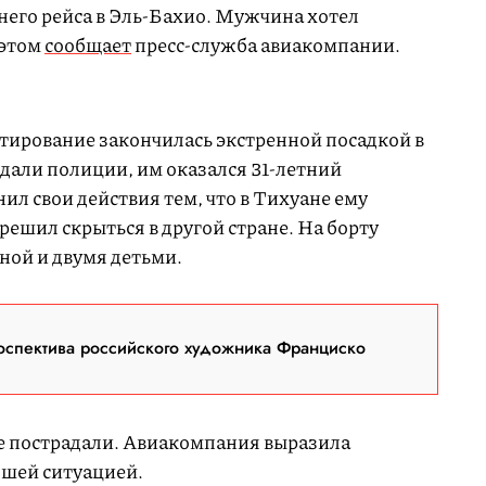
него рейса в Эль-Бахио. Мужчина хотел
 этом
сообщает
пресс-служба авиакомпании.
тирование закончилась экстренной посадкой в
дали полиции, им оказался 31-летний
л свои действия тем, что в Тихуане ему
решил скрыться в другой стране. На борту
еной и двумя детьми.
оспектива российского художника Франциско
е пострадали. Авиакомпания выразила
дшей ситуацией.