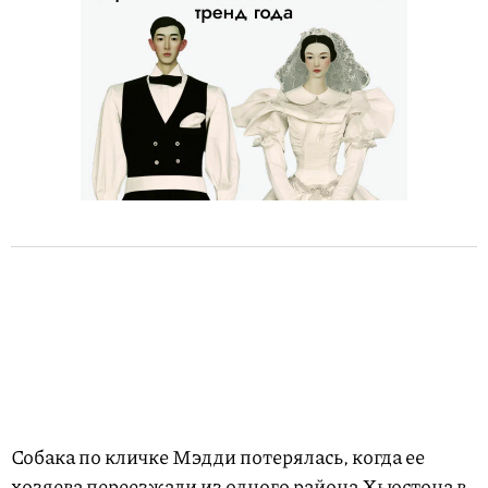
Собака по кличке Мэдди потерялась, когда ее
хозяева переезжали из одного района Хьюстона в