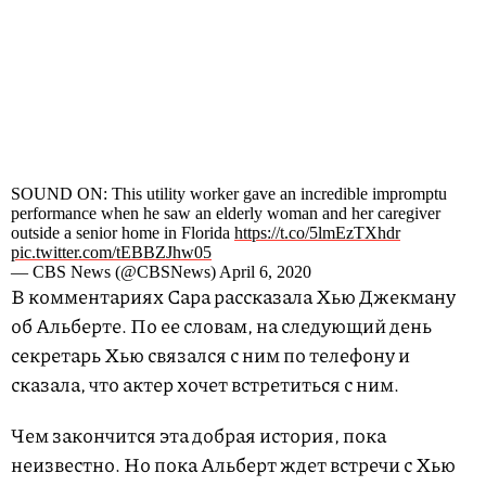
SOUND ON: This utility worker gave an incredible impromptu
performance when he saw an elderly woman and her caregiver
outside a senior home in Florida
https://t.co/5lmEzTXhdr
pic.twitter.com/tEBBZJhw05
— CBS News (@CBSNews) April 6, 2020
В комментариях Сара рассказала Хью Джекману
об Альберте. По ее словам, на следующий день
секретарь Хью связался с ним по телефону и
сказала, что актер хочет встретиться с ним.
Чем закончится эта добрая история, пока
неизвестно. Но пока Альберт ждет встречи с Хью